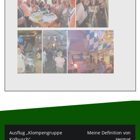
Beitragsnavigation
Ausflug „Klompengruppe
Meine Definition von
Kolbusch“
Heimat