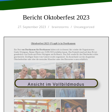
Bericht Oktoberfest 2023
27. September 2023
brainstorms
Uncategorized
Oktoberfest 202
3
O
`z
apft is in Dorthausen
Ein Fest
von Dorthausen für Dorthausen
haben sich in diesem Jahr
wieder
die Organisatoren
Gu
ido Weingran
, Rainer Ilbertz
am 2
3
.09.20
2
3
einfallen lassen. Das
F
estz
elt stand auf dem Privat-
g
rundstück
von Gui
do und P
e
t
ra
Wein
gran am
Kolb
usch. Das Zelt wurde für das Oktoberfest
schön
geschmückt.
Zü
nftiges
Essen
vom Caterer wurde organisiert.
Im
A
usschank war das
A
ugustiner
Oktoberfestbier oder
aber
die normalen Klassiker unter den Biersorten waren erhältlich.
Ansicht im Vollbildmodus