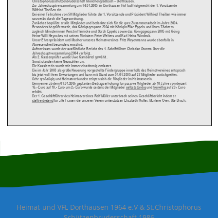
Christophorusschützenbruderschaft Mönchengladbach
–
Dorthausen.
Zu
r
Jahreshauptversammlung am 14.01.2005 im Dorthausen Hof lud fristgerecht der 1. Vorsi
tzende
Wilfried Theißen ein.
Bei einer Teilnahme von 50 Mitglieder führte der 1. Vorsitzende und Präsident Wilfried Theißen wie immer
souverän durch die Tagesordnung.
Zunächst begrüßte er alle Mitglieder und bedankte sich für die gute Zusammenarbeit im Jahre 2004.
Besonders begrüßt wurde, das Königsgespann 2004 mit Königin Elke Eppels und ihren Töchtern
zugleich Ministerinnen
Kerstin Heinicke und Sarah Eppels sowie das
Königsgespann 2005 mit König
Heinz
-
Willi Heynckes mit seinen Ministern Peter Welters und Karl Heinz Windeck.
Unser Ehrenpräsident und Macher unseres Heimatvereines Fritz Weyermanns wurde ebenfalls in
Abwesendheit besonders erwähnt.
Aufmerksam wurde der a
usführliche Bericht des 1. Schriftführer Christian Storms über die
Jahreshauptversammlung 2004 verfolgt.
Als 2. Kassenprüfer wurde Uwe Kambartel gewählt.
Sonst standen keine Neuwahlen an.
Die Kassiererin wurde wie immer einstimmig entlastet.
Die im Jahr
2003 als große Neuerung vorgestellte Fördergruppe innerhalb des Heimatvereines entsprach
bis jetzt voll ihren Erwartungen und kann mit Stand zum 01.01.2005 auf 27 Mitglieder zurückgreifen.
Sehr großzügig und Heimatverbunden zeigten sich die Mitglieder im
Heimatverein.
Denn einer ab dem 01.01.2006 geplanten Beitragserhöhung für passive Mitglieder ab 18 Jahre von derzeit
16,
-
Euro auf 18,
-
Euro um 2,
-
Euro wurde seitens der Mitglieder
selbstständig
und
freiwillig
auf 20,
-
Euro
erhöht.
Der 1.
Geschäftführer des Heimatvereines Rolf Müller unterbrach seinen Geschäftbericht indem er
stellvertretend
für alle Frauen die unseren Verein unterstützen Elisabeth Müller, Marlene Over, Ute Druch,
News 2005
Alexandra Esser, Helga Storms, Margarete Theißen, Gerta Dahm
en, Elke Eppels, Kerstin Heinicke und
Sarah Eppels einen Blumenstrauß überreichte.
Alle diese Frauen unterstützen den Verein durch ihr Engagement und ihren vorbildlichen Einsatz in vielen
Positionen.
Damit hatte keiner gerechnet, dementsprechend wurde au
ch lange applaudiert.
Gegen 21.25 Uhr schloss der 1. Vorsitzende Wilfried Theißen die ohne Probleme verlaufende
Versammlung.
Heimat-und VFL Dorthausen 1964 e.V & St.Christophorus
Schützenbruderschaft 1986