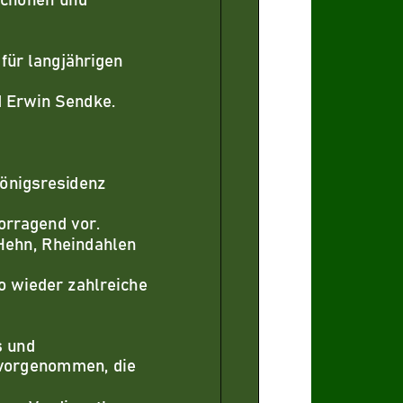
für langjährigen
d Erwin Se
ndke.
nigsresidenz
orragend vor.
Hehn, Rheindahlen
o wieder zahlreiche
s und
 vorgenommen, die