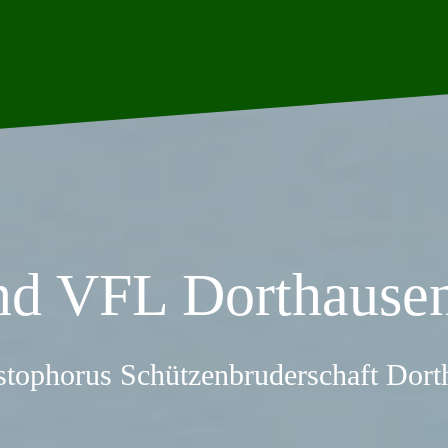
nd VFL Dorthausen
stophorus Schützenbruderschaft Dor