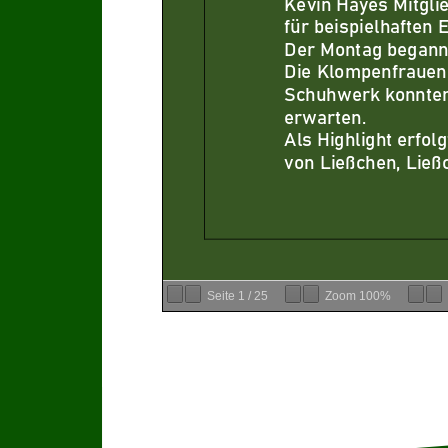
Kevin Hayes Mitgli
für beispielhaften 
Der Monta
g begann
Die Klompenfrauen 
Schuhwerk konnten
erwarten.
Als Highlight erfol
von Ließchen, Ließ
Seite
1
/
25
Zoom
100%
Klompenparade am 
Es f
olgten zahlreic