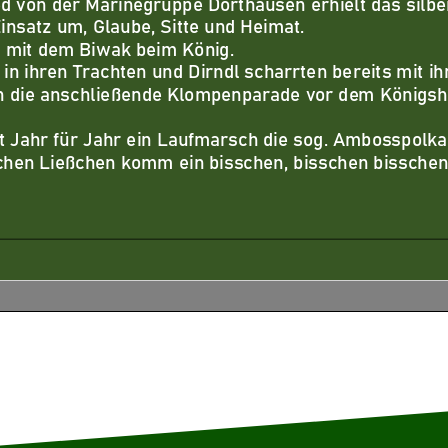
ed von der Marinegruppe Dorthausen erhielt das silb
Einsatz um
,
Glaube, Sitte und Heimat.
 mit dem Biwak beim König.
in ihren Trachten und Dirndl scharrten bereits mit i
 die anschließende Klompenparade vor dem Königsh
gt Jahr für Jahr ein Laufma
rsch die sog. Ambosspolka
chen Ließchen komm ein bisschen, bisschen bisschen..
Königshaus war den Klompenball im Festzelt.
he und wie ich persönlich finde zu viele und zu la
nge A