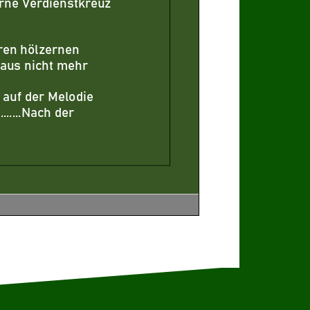
erne Verdienstkreuz
hren hölzernen
aus ni
cht mehr
 auf der Melodie
.....Nach der
uftritte der