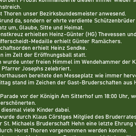
streich.
t Thoren
unser Bezirksbundesmeister anwesend.
Grund da, sondern er ehrte verdiente Schützenbrüder 
satz um
,
Glaube, Sitte und Heimat.
enstkreuz erhi
elten Heinz
-
Günter (HG) Thevessen un
ifferscheidt
-
Medaille erhielt Günter Ramächers.
haftsorden erhielt Heinz Sendke.
im Zelt der Eröffnungsball statt.
wurde unter freien
Himmel im Wendehammer der Kö
 Pfarrer Josephs zelebriert.
orthausen bereitete den Messeplatz wie immer herv
tag stand im Zeichen der Gast
-
Bruderschaften aus 
Parade vor der
Königin Am Sitterhof um 18:00 Uhr, w
verschönerten.
diesmal viele Kinder dabei.
urde durch Klaus Cörstges Mitglied des Bruderrate
r St. Michaels Bruderschaft Heh
n eine letzte Ehrung
durch Horst Thoren vorgenommen werden konnte.