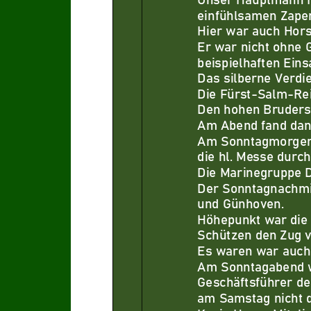
einfüh
lsamen Zapen
Hier war auch Hors
Er war nicht ohne 
beispielhaften Ein
Das silberne Verdi
Die Fürst
-
Salm
-
Re
Den hohen Brudersc
Am Abend fand dann 
Am Sonntagmorgen 
die
hl. Messe durch
Die Marinegruppe D
Der Sonntagnachmit
und Günhoven.
Höhepunkt war die 
Schützen den Zug 
Es waren war auch 
Am Sonntagabend w
Ges
chäftsführer
de
am Samstag nicht