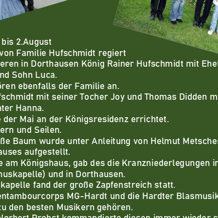
bis
2.August
on Familie Hufschmidt regiert
ieren in Dorthausen König Rainer Hufschmidt mit Ehe
nd Sohn Luca.
ren ebenfalls der Familie
an.
fschmidt mit seiner Tocher Joy und Thomas Didden mi
hter Hanna.
er Mai an der Königsresidenz errichtet.
tern und Seilen.
oße Baum wurde unter Anleitun
g von Helmut Metsche
uses aufgestellt.
 am Königshaus, gab des die Kranzniederlegungen i
huskapelle) und in Dorthausen.
kapelle fand der große Zapfenstreich statt.
entambourcorps MG
-
Hardt und die Hardter Blasmusik
zu den besten Musikern gehören.
orbert Probst kommandierte diesen immer wieder 