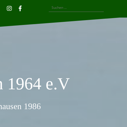
Suchen
Privatsphäre-
Historie
Einwilligungen
Instagram
Facebook
nach:
Einstellungen
der
widerrufen
ändern
Privatsphäre-
Einstellungen
 1964 e.V
thausen 1986