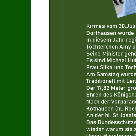
Kirmes
vom 30.
J
uli
Dorthausen wurde v
In diesem Jahr reg
Töchterchen Amy u
Seine Minister gehö
E
s sind Michael Hu
Frau Silke und Toc
Am Samstag wurde d
Traditionell mit Lei
Der 17,82 Meter gr
Ehren
des Königsha
Nach der Vorparade
Kothausen (hl. Roc
An der hl. St Josef
s
Da
s Bundesschütz
wieder warum sie 
Unser Hauptmann N