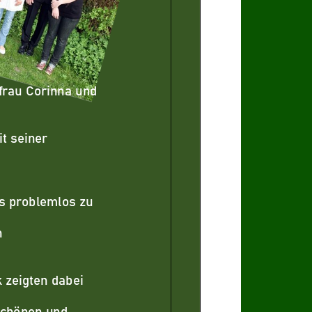
frau Corinna und
t seiner
s problemlos zu
n
 zeigten dabei
schönen und