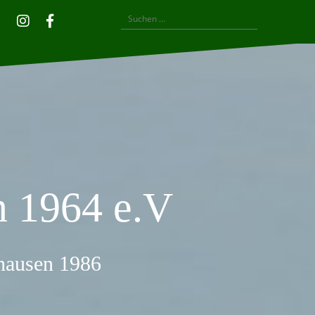
Suchen
Privatsphäre-
Historie
Einwilligungen
Instagram
Facebook
nach:
Einstellungen
der
widerrufen
ändern
Privatsphäre-
Einstellungen
 1964 e.V
thausen 1986