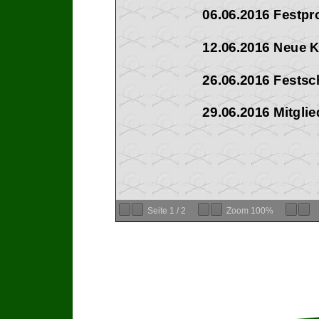
06.06.2016 Festp
12.06.2
016 Neue 
26.06.2016 Festsch
29.06.2016 Mitgli
Seite
1
/
2
Zoom
100%
13.07.2016 Bericht