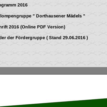
rogramm 2016
Klompengruppe
" Dorthausener Mädels "
rift 2016
(Online
PDF
Version)
eder der Fördergruppe
( Stand 29.06.2016 )
News 201
6
 Skatturnier