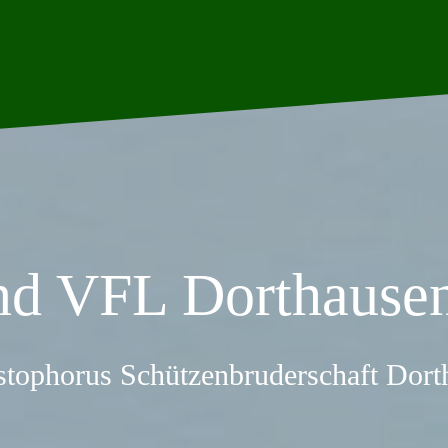
nd VFL Dorthausen
stophorus Schützenbruderschaft Dor