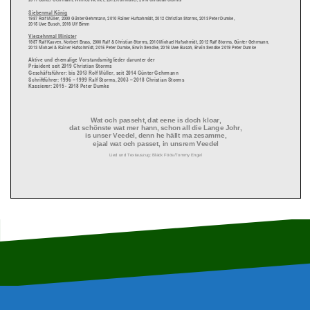
S
iebenmal
König
1987 Rolf Müller, 2000 Günter Gehrmann, 2010 Rainer Hufschmidt, 2012 Christian Storms, 2013 Peter Dumke,
2015 Uwe Busch, 2016 Ulf Bimm
Vierzehnmal Minister
1987 Ralf Kauven, Norbert Brass, 2000 Ralf
&
Christian Storms
, 2010 Michael Hufschmidt, 2012
Ralf Storms, Günter Gehrmann,
2013 Michael & Rainer Hufschmidt, 2015 Peter Dumke, Erwin Sendke, 2016 Uwe Busch, Erwin Sendke
2019 Peter Dumke
A
ktive und ehemalige Vorstandsmitglieder
darunter der
Präsident
seit 2019 Christian Storms
Geschäftsführer
:
bis 2013
Rolf Müller,
seit
2014
Günter Gehrmann
Schriftführer
:
1996
–
1999
Ralf Storms,
2003
–
201
8
Christian Storms
Kassierer:
20
15
-
201
8
Peter Dumke
Wat och passeht
,
dat e
en
e is doch kl
o
ar
,
dat schönste wat mer hann
,
schon all die Lange Johr
,
is unser Veedel
,
denn he hällt ma zesamme
,
ejaal wat och passet
,
in unsrem Veede
l
Lied und Textauszug
: Bläck Föös
/Tommy Engel
199
8
„Schützen
-
Fahnengruppe“ Dorthausen
2005