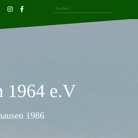
Suchen
Privatsphäre-
Historie
Einwilligungen
Instagram
Facebook
nach:
Einstellungen
der
widerrufen
ändern
Privatsphäre-
Einstellungen
 1964 e.V
thausen 1986