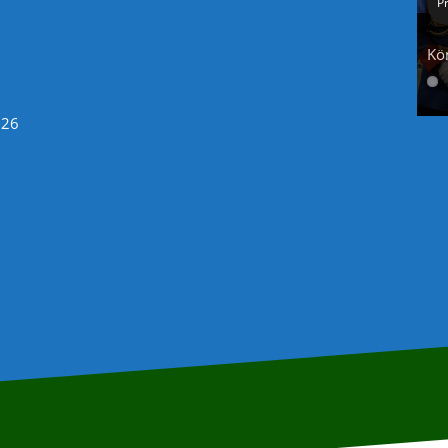
P
Kö
026