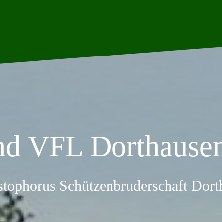
nd VFL Dorthausen
stophorus Schützenbruderschaft Dor