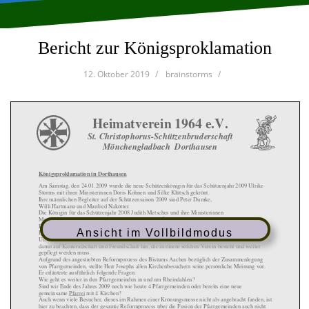
Bericht zur Königsproklamation
12. Oktober 2019
brainstorms
Heimatverein 1964 e.V.
St. Christophorus-Schützenbruderschaft
Mönchengladbach Dorthausen
Königsproklamation in Dorthausen
Am Samstag, den 24.01.2009 wurde die neue Schützenk
önigin für das Schützenjahr 2009 Ulrike
Storms mit ihren Ministerinnen Doris Kohnen und Sil
ke Klütsch gekrönt.
Ihre männlichen Begleiter auf der Schützensaison 20
09 sind Peter Dumke,
Willi Hartmann und Manfred Nakötter.
Die Königin für das Schützenjahr 2008 Judith Metsch
es und ihre Ministerinnen
Marion Heußen und Monika Offergeld mussten ihre Ämt
er abtreten.
Die Messe wurde durch unseren Pfarrer (ehemals Pfar
radministrator)
Ansicht im Vollbildmodus
Herrn Harald Josephs durchgeführt.
Unser Pfarrer Josephs sprach die Wichtigkeit einer
Bruderschaft bzw. eines Vereines an und deutete
damit auf Kameradschaft und Freundschaft hin, die i
n einem solchen Verein besteht und weiter
gepflegt werden muss.
Aufgrund des angestrebten Reformprozess des Bistums
Aachen bezüglich der Zusammenlegung
von Pfarrgemeinden, stellte Herr Josephs allen Kirc
henbesuchern seine persönliche Meinung vor.
Er erläuterte ausführlich folgende Fragen:
Wie geht es weiter in den Pfarrgemeinden in und um
Rheindahlen?
Sind wir Ende des Jahres 2009 noch wie heute 4 Pfar
rgemeinden oder bereits eine neue
gemeinsame Pfarrei
mit 4 Kirchen?
Auch wenn viele Besucher, dieses im Rahmen einer Kr
önungsmesse nicht als angebracht fanden, ist
hier zu beachten, dass der gesamte Reformprozess üb
er die Fusion der Pfarrgemeinden auch nicht