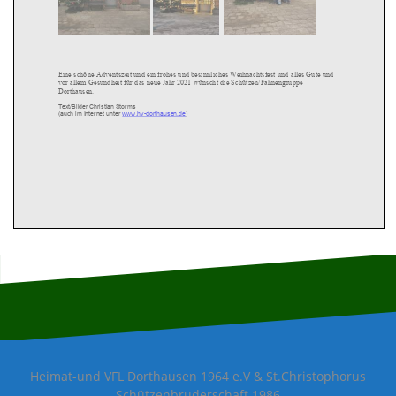
Eine schöne Adventszeit
und ein
frohes und besinnliches Weihnachtsfest und
alles
G
ute
und
vor allem Gesundheit
für
das neue Jahr 20
2
1
wün
scht d
ie Schützen/Fahne
ngrup
pe
Dorthausen.
Text
/Bilder
Christian Storms
(
auch im Internet unter
www.hv
-
dorthausen.de
)
Heimat-und VFL Dorthausen 1964 e.V & St.Christophorus
Schützenbruderschaft 1986