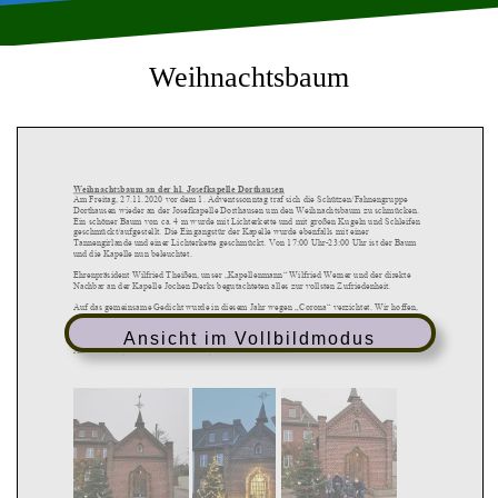
Weihnachtsbaum
Weihnachtsbaum an der hl. Josefkapelle Dorthausen
Am
Freit
ag
,
27.11.2020
vor dem 1. Advent
ssonntag
traf sich die Schützen/Fahnengruppe
Dorthausen
wieder
an der Josefkapelle Dorthausen um den Weihnachtsbaum zu schmücken.
Ein schöner
Baum
von ca.
4
m
wurde
m
it
Lichterkette
und mit
großen Kugeln
und
Schleifen
geschmückt/
aufgestellt.
Die
Eingangst
ür der
Kapelle wurde
ebenfalls mit eine
r
Tannengir
lande
und
einer Lic
hterkette
geschmückt
.
Von 17:00 Uhr
-
23:00 Uhr ist der Baum
und
die
Kapelle
nun
beleuchtet.
E
hrenp
räsident Wilfried Theißen
,
unser
„
Kapellenmann
“
Wilfried Werner
und
der d
ire
kte
Nachbar
an der Kapelle
Jochen Derks
begutachtete
n
alles
zur vollsten Zufr
i
e
denheit.
Auf das g
e
mei
nsame Gedicht wurde i
n diesem Jahr
wegen
„
Coro
na
“
ve
r
zichtet
. Wir hoffen
,
dass der
geschmückte
Baum und die Kapelle
in der
schwierigen
Z
eit ein wenig ablenkt und
auf bessere Zeiten
ei
nstimmt.
Ansicht im Vollbildmodus
A
llen Beteiligten und Helfern
und Spendern
vielen Dank!