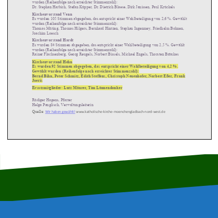
wurden (Reihenfolge nach erreichter Stimmenzahl):
Dr. Stephan Harbich, Stefan Küpper, Dr. Dietrich Blaese, Dirk Janissen, Paul Krückels
Kirchenvorstand Venn
Es wurden 105 Stimmen abgegeben, das entspricht einer Wahlbeteiligung von 2,6 %. Gewählt
wurden (Reihenfolge nach erreichter Stimmenzahl):
Thomas Müting, Thomas Hilgers, Bernhard Hintzen, Stephan Ingenmey, Friedhelm Bohnen,
Joachim Loesch
Kirchenvorstand Hardt
Es wurden 84 Stimmen abgegeben, das entspricht einer Wahlbeteiligung von 2,5 %. Gewählt
wurden (Reihenfolge nach erreichter Stimmenzahl):
Rainer Flachsenberg, Georg Reugels, Norbert Bissels, Michael Engels, Thorsten Bröxkes
Kirchenvorstand Hehn
Es wurden 92 Stimmen abgegeben, das entspricht einer Wahlbeteiligung von 4,2 %.
Gewählt wurden (Reihenfolge nach erreichter Stimmenzahl):
Bernd Bihn, Peter Schmitz, Edith Steffens, Christoph Neuenhofer, Norbert Eßer,
Frank
Joeris
Ersatzmitglieder: Lutz Mäurer, Tim Lönnendonker
Rüdiger Hagens, Pfarrer
Helga Panglisch, Verwaltungsleiterin
Quelle:
Wir haben gewählt!
www.katholische
-
kirche
-
moenchengladbach
-
nord
-
west.de