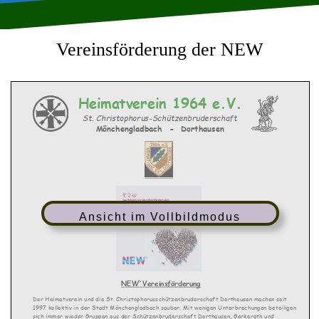
Vereinsförderung der NEW
Heimatverein 1964 e.V
.
St. Christophorus
-
Schützenbruderschaft
Mönchengladbach
-
Do
rthausen
Ansicht im Vollbildmodus
NEW`Verein
s
förderung
Der Heimatverein und die St. Christophorusschützenbruderschaft Dorthausen machen seit
1997 kollektiv in der Stadt Mönchengladbach sauber. Mit wenigen Unterbrechungen beteiligen
sich immer wieder Gruppen aus der Schützenbruderschaft Dorthausen, Gerkerath und