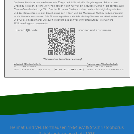
Dahlener Heide an der Aktion um mit Zange und Müllsack die Umgebung von Schmutz und
Dreck zu reinigen. Solche Aktionen sorgen nicht nur für eine saubere Umwelt, sie sorgen auch
für ein Gemeinschaftsgefühl. Solche Aktionen fördern zudem den Nachhaltigkeitsgedanken
und das Bewusstsein in der Bevölkerung den wilden und die M
assen
an Müll zu reduzieren und
so die Umwelt zu schonen. Die Förderung würden wir für Neubepflanzung am Glockendenkmal
und für die Gedenktafel und zur Förderung
de
s
aktiven Umweltschutzes
, wie weitere
Müllsammlung etc. verwendet.
Einf
ach
Q
R Code
scannen
und abstimmen.
Wir brauchen deine Unters
t
ützung
!
Volksb
ank Mönchengladbach
Stadtspa
rkasse
Mönch
e
ngl
adbach
BIC GENODE
D1MRB
SWIFT
–
B
IC:
MGLSDE33
St.
-
Nr.
21
/
5784
/
4677
IBAN DE
08 3106 0517
2004 6110 15
1
IBAN: DE
49 3105 0000 0000 0976
83
Heimat-und VFL Dorthausen 1964 e.V & St.Christophorus
Schützenbruderschaft 1986