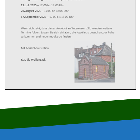
23. Juli 2025
–
17:00 bis 18:00 Uhr
20. August 2025
–
17:00 bis 18:00 Uhr
17. September 2025
–
17:00 bis 18:00 Uhr
Wenn sich zeigt, dass dieses Angebot auf Interesse stößt, werden weitere
Termine folgen. Lassen Sie sich einladen, die Kapelle zu besuchen, zur Ruhe
zu kommen und neue Impulse zu finden.
Mit herzlichen Grüßen,
Klaudia Wollensack