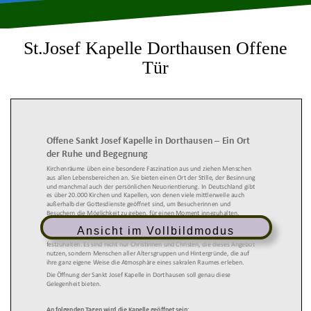
St.Josef Kapelle Dorthausen Offene
Tür
Offene Sankt Josef Kapelle in Dorthausen
–
Ein Ort
der Ruhe und Begegnung
Kirchenräume üben eine besondere Faszination aus und ziehen Menschen
aus allen Lebensbereichen an. Sie bieten einen Ort der Stille, der Besinnung
und manchmal auch der
persönlichen Neuorientierung. In Deutschland gibt
es über 20.000 Kirchen und Kapellen, von denen viele mittlerweile auch
außerhalb der Gottesdienste geöffnet sind, um Besucherinnen und
Besuchern die Möglichkeit zu geben, für einen Moment innezuhalten.
Eine offene Kirche lädt dazu ein, für einige Minuten Platz zu nehmen, eine
Ansicht im Vollbildmodus
Kerze zu entzünden oder persönliche Gedanken in einem Anliegenbuch
festzuhalten. Es sind nicht nur Christinnen und Christen, die dieses Angebot
nutzen, sondern Menschen aller Alters
gruppen und Hintergründe, die auf
ihre ganz eigene Weise die Atmosphäre eines sakralen Raumes erleben.
Die Öffnung der Sankt Josef Kapelle in Dorthausen soll genau diese
Gelegenheit bieten.
An folgenden Tagen wird die Kapelle geöffnet sein: