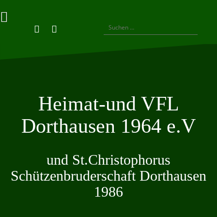
Skip
to
content
Suchen
Privatsphäre-
Historie
Einwilligungen
nach:
Instagram
Facebook
Einstellungen
der
widerrufen
ändern
Privatsphäre-
Einstellungen
Heimat-und VFL
Dorthausen 1964 e.V
und St.Christophorus
Schützenbruderschaft Dorthausen
1986