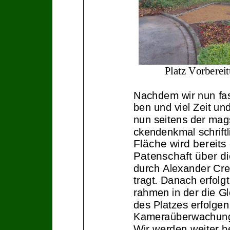
Platz
Vorberei
Nachdem wir
nun
fa
ben und viel Zeit un
nun seitens der mag
ckendenkmal
schrift
Fläche wird bereits
Patenschaft
über d
durch Alexander Cr
tragt
. Danach erfol
gt
rahmen in der die G
des Platzes er
folge
Kameraüberwachun
Wir werden weiter b