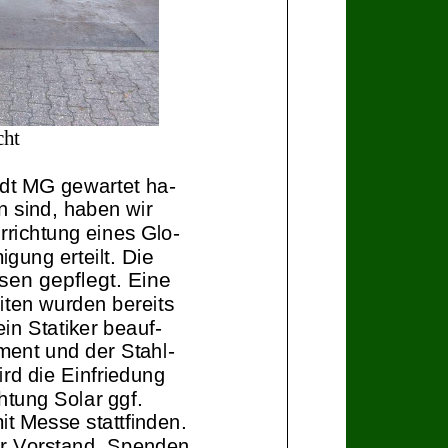
cht
adt MG gew
artet ha-
n sind
, haben wir
E
rrichtung
eines Glo-
igung erteilt.
Die
en gepflegt. Eine
iten wurden bereits
ein Stat
iker beauf-
ent und der Stahl-
rd die
Einfriedung
htung Sol
ar
ggf.
it Messe stattfinden.
r
V
orstand
. Spenden