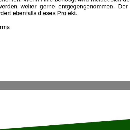
rden weiter g
erne
entgegengenommen
. Der
dert ebenfalls dieses Pro
jekt.
orms