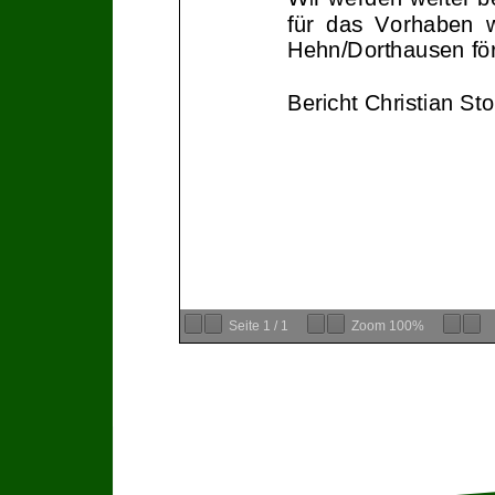
für das Vorhaben we
Hehn/Dorthausen för
Bericht Christian St
Seite
1
/
1
Zoom
100%