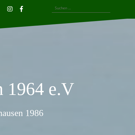
Suchen
Privatsphäre-
Historie
Einwilligungen
Instagram
Facebook
nach:
Einstellungen
der
widerrufen
ändern
Privatsphäre-
Einstellungen
 1964 e.V
thausen 1986