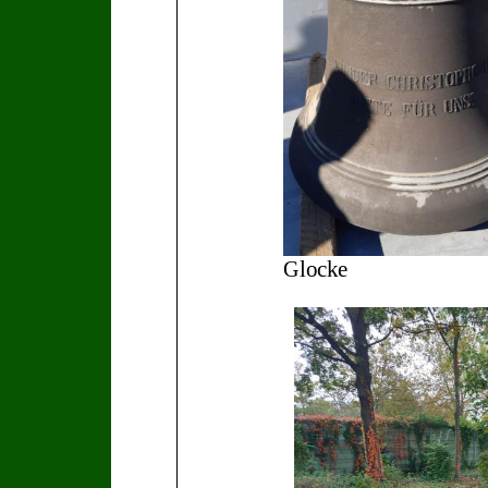
Gl
ocke