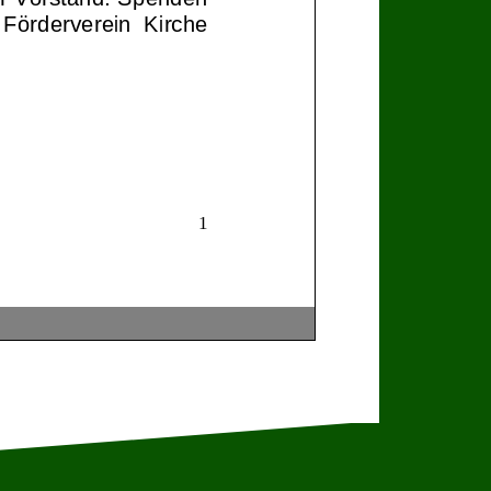
F
örderverein Kirche
1