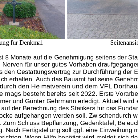
tung für Denkmal
Seitenansi
st 8 Monate
auf d
ie Genehmigung seitens der St
d
Nerven f
ür unser gutes
Vorhaben draufgegange
s
den Gestattungsvertrag
zur Durchführung der
lich erh
alten
.
Auch das Bauamt hat seine Gene
hm
durch den Heimatverein und dem VFL Dorthaus
ie
mags
besteht
bereits seit 2022
.
Erste
Vora
rbe
emer und Günter
G
ehrmann
erledigt.
Aktuell wird 
 auf der
Berechn
ung
des Statiker
s
für
das Fundam
locke aufgehangen
werden soll.
Zwischendurch wi
n. Zum Schluss Bepf
l
anzung
,
Gedenktafel
, Beleuc
g.
Nach Fertigstellung soll
ggf.
ein
e
E
inwei
hung m
erichten. Wenn Hilfe benötigt wird melde
t sich de