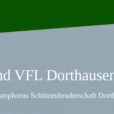
nd VFL Dorthausen
stophorus Schützenbruderschaft Dor