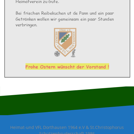
Heimatverein zu Gute.
Bei frischen Reibekuchen ut de Pann und ein paar
Getränken
wollen
wir
gemeinsam
ein
paar
Stunden
verbringen
.
Frohe
Ostern
wünscht
der Vorstand !
Heimat-und VFL Dorthausen 1964 e.V & St.Christophorus
Schützenbruderschaft 1986