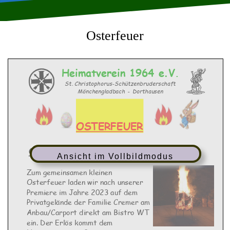
Osterfeuer
Heimatverein
1964
e.V
.
St.
Christophorus
-
Schützenbruderschaft
Mönchengladbach
-
Dorthausen
OSTERFEUER
Ostersamstag
30
.0
3
.202
4
ab
16:00
Uhr
Ansicht im Vollbildmodus
Zum gemeinsamen kleinen
Osterfeuer laden wir
nach unserer
Premiere im Jahre 2023 auf dem
Privatgelände der Familie Cremer am
Anbau/Carport direkt am Bistro WT
ein. Der Erlös kommt dem