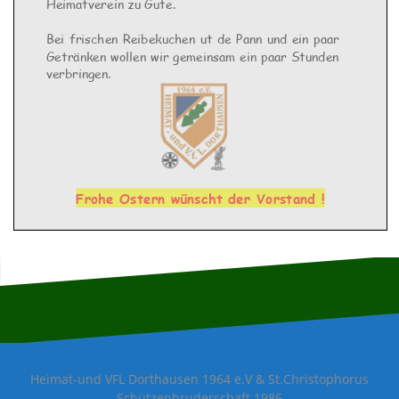
Heimatverein zu Gute.
Bei frischen Reibekuchen ut de Pann und ein paar
Getränken
wollen
wir
gemeinsam
ein
paar
Stunden
verbringen
.
Frohe
Ostern
wünscht
der Vorstand !
Heimat-und VFL Dorthausen 1964 e.V & St.Christophorus
Schützenbruderschaft 1986