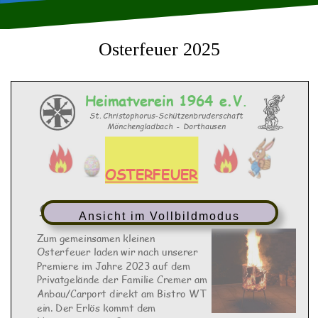
Osterfeuer 2025
Heimatverein
1964
e.V
.
St.
Christophorus
-
Schützenbruderschaft
Mönchengladbach
-
Dorthausen
OSTERFEUER
Ostersamstag
19.04
.202
5
ab
16:00
Uhr
Ansicht im Vollbildmodus
Zum gemeinsamen kleinen
Osterfeuer laden wir nach unserer
Premiere im Jahre 2023 auf dem
Privatgelände der Familie Cremer am
Anbau/Carport direkt am Bistro WT
ein. Der Erlös kommt dem