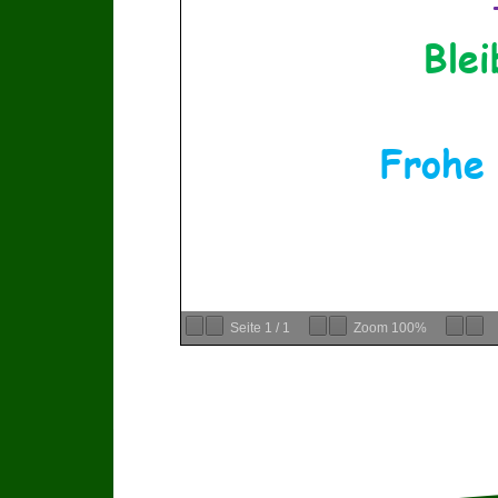
Ble
Frohe
Seite
1
/
1
Zoom
100%