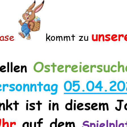
u
nser
ase
kommt
zu
Ostereiersuch
elle
n
ersonntag
05
.04
.20
nkt ist in
diesem J
hr
auf dem
Spielpl