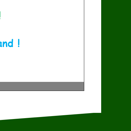
!
nd !