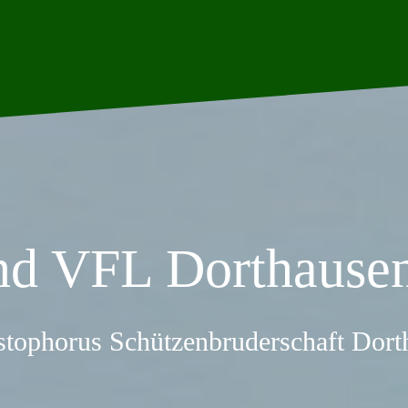
nd VFL Dorthausen
stophorus Schützenbruderschaft Dor