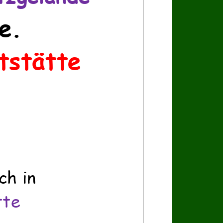
e.
tstätte
ch
in
tte