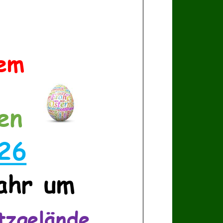
e
m
en
2
6
ahr
um
atzgelände