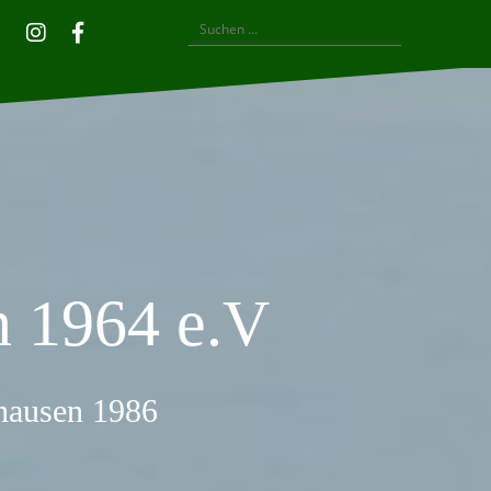
Suchen
Privatsphäre-
Historie
Einwilligungen
Instagram
Facebook
nach:
Einstellungen
der
widerrufen
ändern
Privatsphäre-
Einstellungen
 1964 e.V
thausen 1986