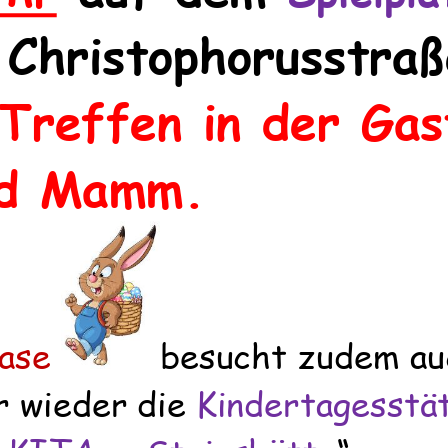
 Christophorusstraß
Treffen i
n der Gas
nd Mamm
.
ase
besucht
zudem
au
r
wieder
d
ie
Kindertagesstä
-
KITA
-
„Steinshütte
“
.