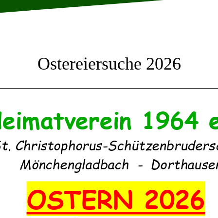
Ostereiersuche 2026
eimatverein 1964 
t. Christophorus
-
Schützenbruders
Mönchengladbach
-
Dorthause
OSTERN 202
6