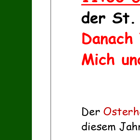
der
St.
Danach
Mich u
Der
Osterh
diesem Jah