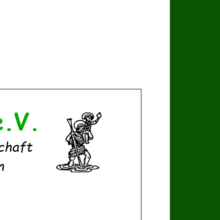
e.V
.
chaft
n