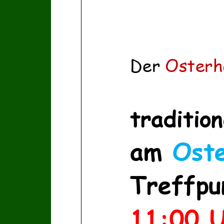
Der
Osterh
tradition
am
Ost
Treffpu
11:00 U