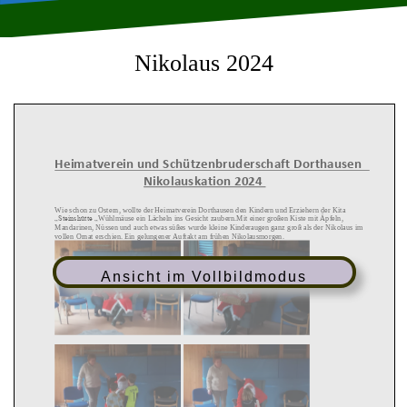
Nikolaus 2024
Heimatverein und Schützenbruderschaft Dorthausen
Nikolaus
kation 2024
Wie
schon
zu
Ostern,
wollte
der
Heimat
v
erein Dorthausen den
Kindern und Erziehern der Kita
„Steinshütte „
Wühlmäuse ein Lächeln ins
Gesicht
zaubern.
Mit einer großen Kiste
mit
Äpfeln,
Mandarinen, Nüssen und
auch etwas süßes wurde kleine Kinderaugen ganz
gro
ß
als der Nikolaus im
vollen Ornat erschien. Ein gelungener Auftakt am frühen Nikolausmorgen.
Ansicht im Vollbildmodus