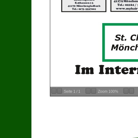
Baufertigteilen
41179 Mönchen
Kothausen 13
Tel.: 02161 /
41179 Mönchengladbach
www.myhair
Tel.: 0173 5337001
Seite
1
/
1
Zoom
100%