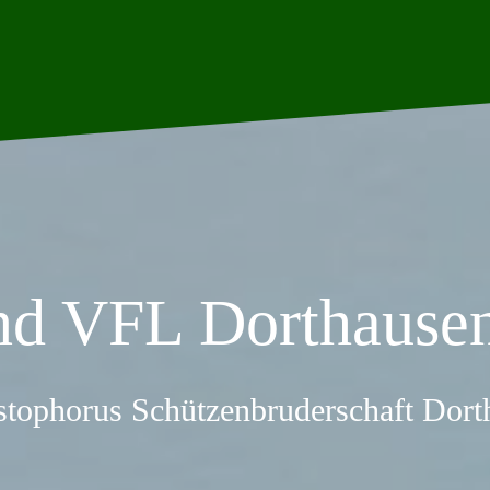
nd VFL Dorthausen
stophorus Schützenbruderschaft Dor