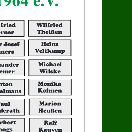
Wilfried
fried
Theißen
rner
r Josef
Heinz
iners
Veltkamp
Michael
xander
Wilske
emer
Monika
nton
Kohnen
elmans
Marion
aul
Heußen
derath
rbert
Ralf
angs
Kauven