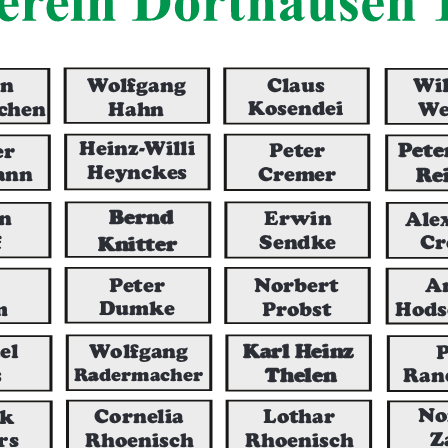
Claus
Wolfgang
Wil
en
Kosendei
Hahn
We
chen
Pete
Heinz-Willi
Peter
er
Re
Heynckes
Cremer
ann
Bernd
Erwin
an
Ale
Knitter
Sendke
f
Cr
Peter
Norbert
A
Dumke
Probst
m
Hods
Karl Heinz
el
Wolfgang
P
a
Thelen
R
dermacher
s
Ran
k
No
Cornelia
Lothar
rs
Z
Rhoenisch
Rhoenisch