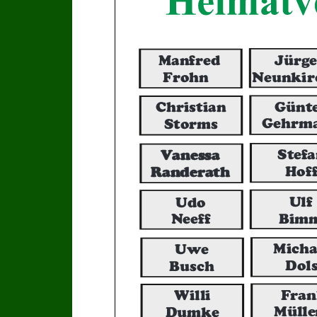
Manfred
Jürg
Frohn
Neunkir
Günt
Christian
Gehrm
Storms
Vanessa
Stef
Randerath
Hof
Ulf
Udo
Bim
Neeff
Micha
Uwe
Dol
Busch
Fran
Willi
Mülle
Dumke