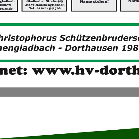
Name
Name stehen!
Gladbacher Straße 403
gladbach
41179 Mönchengladbach
 580679
Tel.: 02161 / 542706
team.de