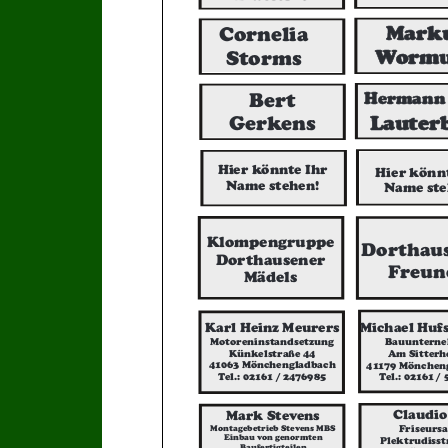
Mark
Cornelia
Wormu
Storms
Hermann 
Bert
Lauter
Gerkens
Hier könnte Ihr
Hier könn
Name stehen!
Name ste
Klompengruppe
Dorthau
Dorthausener
Freun
Mädels
Karl Heinz Meurers
Michael Huf
Motoreninstandsetzung
Bauuntern
Künkelstraße 44
Am Sitterh
41063 Mönchengladbach
41179 Mönchen
Tel.: 02161 / 2476985
Tel.: 02161 /
Claudio
Mark Stevens
Montagebetrieb Stevens MBS
Friseurs
Einbau von genormten
Plektrudisst