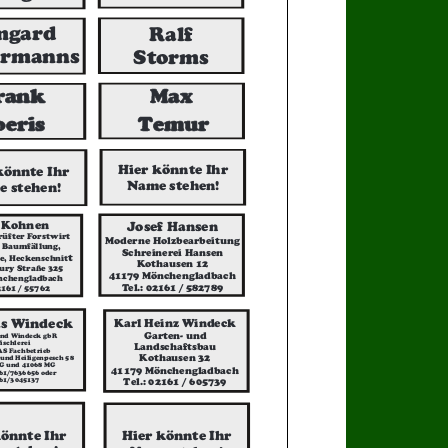
mgard
Ralf
rmanns
Storms
Max
rank
Temur
oeris
Hier könnte Ihr
könnte Ihr
Name stehen!
 stehen!
 Kohnen
Josef Hansen
rüfter Forstwirt
Moderne Holzbearbeitung
 Baumfällung,
Schreinerei Hansen
t
e, Heckenschnit
Kothausen 12
ury Straße 325
41179 Mönchengladbach
nchengladbach
Tel.: 02161 / 582789
2161 / 55762
Karl Heinz Windeck
s Windeck
Garten- und
und Windeck gbR
ischlerei
Landschaftsbau
S Fachbetrieb
Kothausen 32
und Heiligenpesch 58
G und 41068 MG
41179 Mönchengladbach
161/7636656 oder
Tel.: 02161 / 605739
61/3045137
könnte Ihr
Hier könnte Ihr