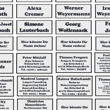
us
Werner
Ir
Alexa
th
Weyermanns
Weye
Cremer
F
Simone
Georg
Josef
Lauterbach
bach
Wollensack
J
Hier könnte Ihr
Hier könnte Ihr
Hier 
te Ihr
Name stehen!
Name stehen!
Name
hen!
Paul
Thomas Fongern
Peter Mitzlaff
Staatl. Gep
sener
Gefahren
Fongern Transporte
Haus Schroers
Gartenpfleg
Am Sitterhof 31
Hehnerholt 142
de
Luise-Gue
41179 Mönchengladbach
41069 Mönchengladbach
41169 Mö
Tel.: 02161 / 593588
Tel.: 02161 / 3081431
Tel.: 0
Manfred Langen
Rainer Hufschmidt
Thoma
schmidt
Langen Consulting
Moderne
Heinen 
ehmer
T
Engeneering GmbH
Wohnraumgestaltung
PORTA
of 98
Konrad-ZuseRing 1
Am Sitterhof 96
Kothausen32 
gladbach
41179 M
41179 Mönchengladbach
41179 Mönchengladbach
Tel.: 02
 593700
021
Tel.: 02161 / 69490
Tel.: 02161 / 591282
Dimitrios
 My
Manachiaris
alon
Hier 
Hier könnte Ihr
Dorthausener Hof
raße 16