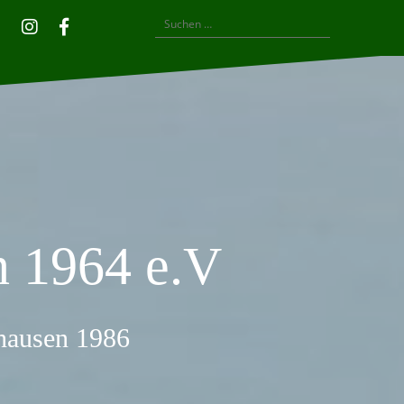
Suchen
Privatsphäre-
Historie
Einwilligungen
Instagram
Facebook
nach:
Einstellungen
der
widerrufen
ändern
Privatsphäre-
Einstellungen
 1964 e.V
thausen 1986