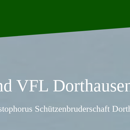
nd VFL Dorthausen
stophorus Schützenbruderschaft Dor