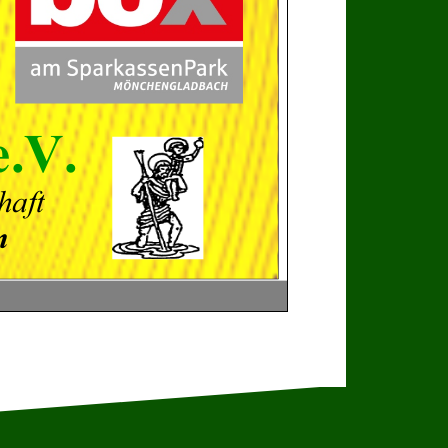
e.
V
.
h
a
ft
n