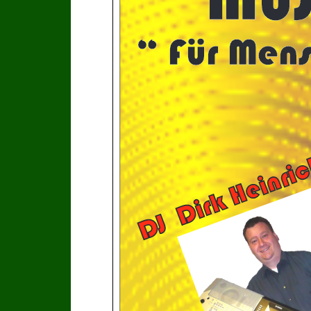
“ Für Men
DJ Dirk Heinric