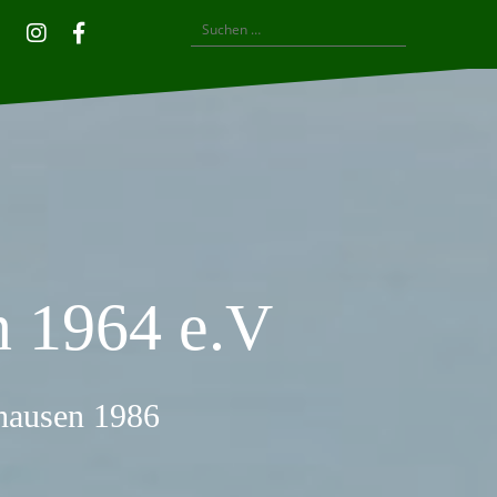
Suchen
Privatsphäre-
Historie
Einwilligungen
Instagram
Facebook
nach:
Einstellungen
der
widerrufen
ändern
Privatsphäre-
Einstellungen
 1964 e.V
thausen 1986