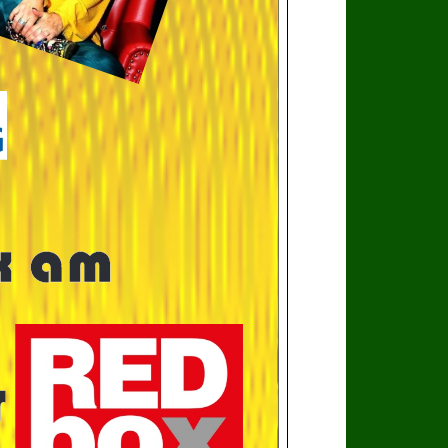
x am
r