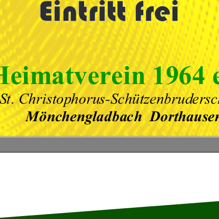
Eintritt frei
Hei
m
a
tv
erei
n
1
9
6
4
S
t
.
C
h
r
is
to
p
h
o
r
u
s
-
S
c
h
ü
tz
e
n
b
r
u
d
e
r
s
c
M
ö
nc
he
ng
la
d
b
a
c
h
D
o
r
tha
u
s
e