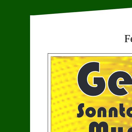
F
Ge
Sonnt
Mus