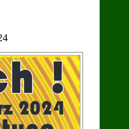
24
h !
rz 2024
ltung