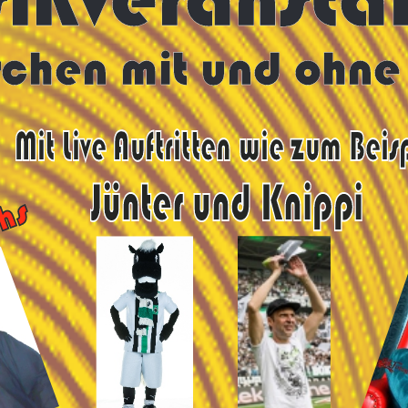
schen mit und ohn
Mit Live Auftritten wie zum
Beispiel
Jünter und Knippi
hs