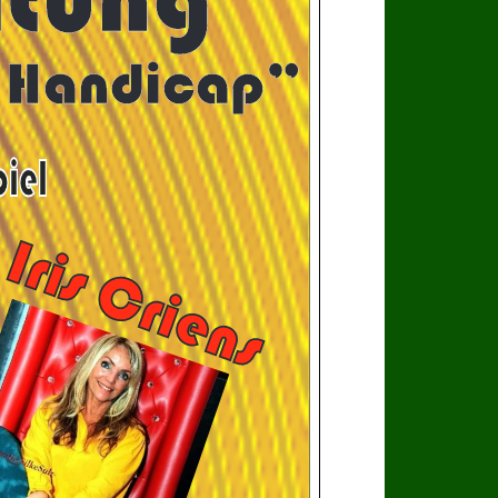
e Handicap”
Iris Criens