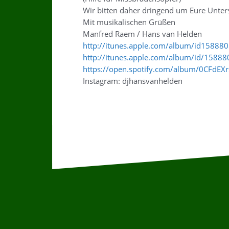
Wir bitten daher dringend um Eure Unter
Mit musikalischen Grüßen
Manfred Raem / Hans van Helden
http://itunes.apple.com/album/id15888
http://itunes.apple.com/album/id/1588
https://open.spotify.com/album/0CFdE
Instagram: djhansvanhelden