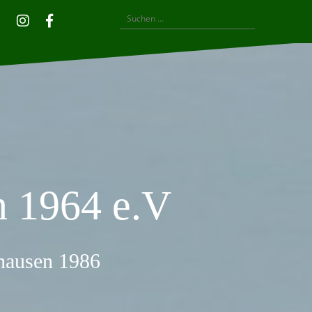
Suchen
Privatsphäre-
Historie
Einwilligungen
Instagram
Facebook
nach:
Einstellungen
der
widerrufen
ändern
Privatsphäre-
Einstellungen
 1964 e.V
thausen 1986