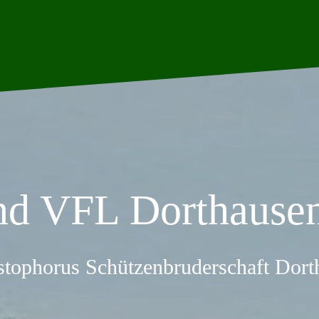
nd VFL Dorthausen
stophorus Schützenbruderschaft Dor