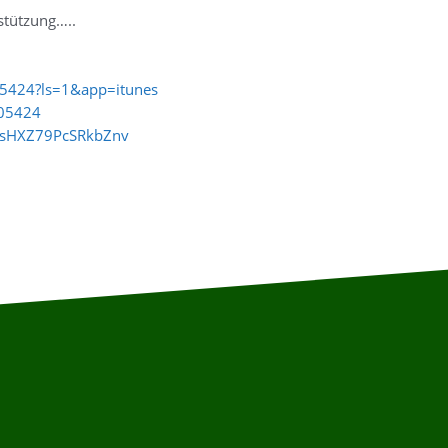
stützung…..
05424?ls=1&app=itunes
805424
XrsHXZ79PcSRkbZnv