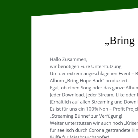
„Bring 
Hallo Zusammen,
wir benötigen Eure Unterstützung!
Um der extrem angeschlagenen Event – Br
Album „Bring Hope Back“ produziert.
Egal, ob einen Song oder das ganze Albu
Jeder Download, jeder Stream, Like oder P
(Erhältlich auf allen Streaming und Downl
Es ist für uns ein 100% Non – Profit Proj
„Streaming Bühne“ zur Verfügung!
Weiter unterstützen wir auch noch „Krisen
für seelisch durch Corona gestrandete Ki
(Hilfe für Missbrauchsopfer)