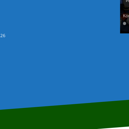
P
Kö
026