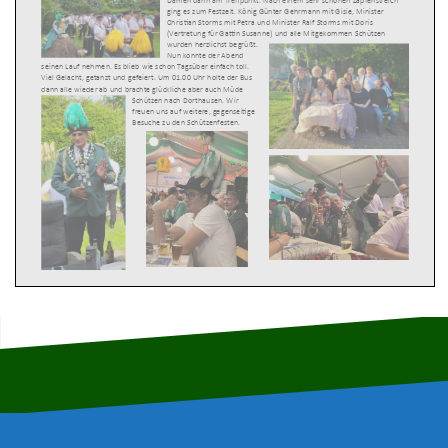
Damen dann am Treffpunkt. Nach einem sehr schönen Zapfenstreich
ging es zum Festzelt. König Günter Gehrmann mit Gisie, Minister
Christian Storms mit Petra und Minister Ralf Storms mit Doris
(Vertretung für Gattin Susanne) und alle Mitgekommen Schützen
wurden herzlichst begrüßt.
Nun konnte der Abend
seinen Lauf nehmen. Es blieb wie schon Tagsüber einfach toll.
Viel Gelacht, getanzt und gefeiert. Um 01.00 Uhr holte der Bus
dann alle wieder ab und brachte glückliche aber auch Müde
Schützen nach Dorthausen. Wir
freuen uns auf weitere, gegenseitige
Besuche zu den Schützenfesten.