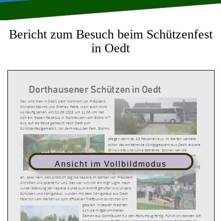
Bericht zum Besuch beim Schützenfest
in Oedt
Dorthausener Schützen in Oedt
Das wird man in Oedt, dem Wohnort von Präsident
Christian Storms und Ehefrau Petra, wohl auch nicht
so häufig sehen. Am 02.09.2023 um 11.00 Uhr hat
sich ein Riesen Reisebus in Dorthausen vom Bistro WT
aus, auf die Reise gemacht nach Oedt zum
Schützenfestgemacht. Vor dem Haus der Fam. Storms
stiegen dann ca. 45 Personen aus. Im Garten wartete
schon das amtierende Königsgespann aus Oedt, leckere
Grillwürste und kühle Getränke. Schnell war die
Stimmung, bei strahlendem Sonnenschein, schon am
Mittag auf dem Höhepunkt. Am frühen Nachmittag
Ansicht im Vollbildmodus
hörte man dann Blasmusik und dachte der Schützenzug
fängt ohne uns
an. Aber nein, den plötzlich zog die Kapelle im Garten von Präsident
Christian und spielte für uns. Das war wirklich ein High Light. Nach
kurzer Stärkung der Kapelle wurde zum Antritt gerufen und Unsere
Schützen und Königshaus, wurden mit dem Königshaus aus Oedt
feierlich vom Garten bis zum offiziellen Treffpunkt durch den Ort
gespielt. Indessen machten
sich die mitgekommenen
Damen aus Dorthausen für den Festumzug fertig. Pünktlich standen die