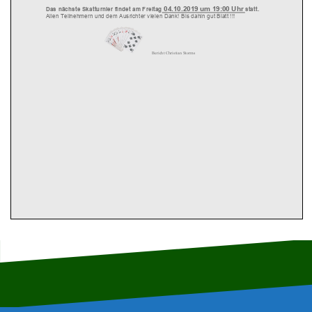
04.10
.201
9
um
19:00 Uhr
Das
nächste
Skatt
urnier
findet
am
Freitag
statt.
Allen Teilnehmern und dem Ausrichter vielen Dank!
Bis dahin gut
Blatt !!!
B
e
rich
t
Christian Storms