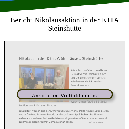
Bericht Nikolausaktion in der KITA
Steinshütte
Nikolaus in der Kita „Wühlmäuse „ Steinshütte
Wie schon zu Ostern , wollte der
Heimat Verein Dorthausen den
Kindern und Erziehern der Kita
Wühlmäuse ein Lächeln ins
Gesicht zaubern.
Mit einer großen Kiste Äpfeln,
Mandarinen, Nüssen und natürlich
Ansicht im Vollbildmodus
Kinderschokolade sowie
Weckmänner für Alle .55 Kinder
im Alter von 2 Monaten bis zum
Schulalter, freuten sich sehr. Wir freuen uns , wenn große Kinderaugen zeigen
und zufriedene Erzieher Freude an dieser Aktion Spaß haben. Traditionen
sollen auch in dieser Zeit weiterleben und gemeinsam Weckmann essen und
zusammen sitzen ,“lehrt“ Gemeintschaft leben.
Foto/ Text
D.Kohnen