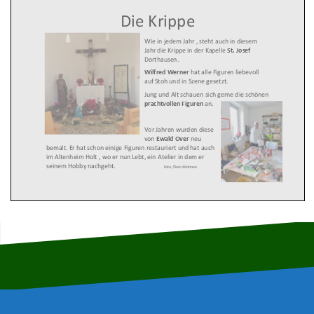
Die Krippe
Wie in jedem Jahr , steht auch in diesem
Jahr die Krippe in der Kapelle
St. Josef
Dorthausen.
Wilfred Werner
hat alle Figuren liebevoll
auf Stoh und in Szene gesetzt.
Jung und Alt schauen sich gerne die schönen
prachtvollen Figuren
an.
Vor Jahren wurden diese
von
Ewald Over
neu
bemalt. Er hat schon einige Figuren restauriert und hat auch
im Altenheim Holt , wo er nun Lebt, ein Atelier in dem er
seinem Hobby nachgeht.
Foto /Text d.Kohnen