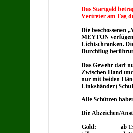
Das
Startgeld
beträ
Vertreter am Tag
d
Die
beschossenen
„
MEYTON verfügen
Lichtschranken
. D
Durchflug berührun
Das
Gewehr
darf
n
Zwischen Hand und 
nur
mit
beiden
Hän
Linkshänder) Schult
Alle Schützen haben
Die Abzeichen/Anst
Gold:
ab
1