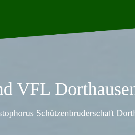
nd VFL Dorthausen
stophorus Schützenbruderschaft Dor