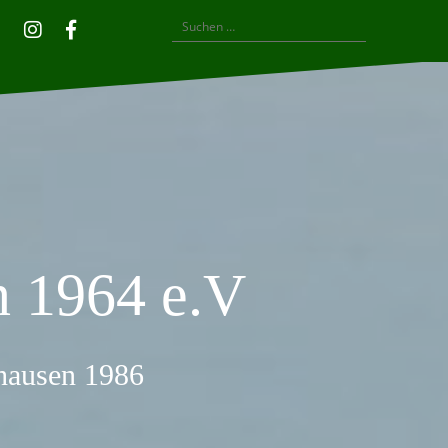
Suchen
Privatsphäre-
Historie
Einwilligungen
Instagram
Facebook
nach:
Einstellungen
der
widerrufen
ändern
Privatsphäre-
Einstellungen
 1964 e.V
thausen 1986