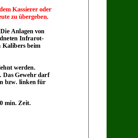
t dem Kassierer oder
eute zu übergeben.
Die
Anlagen
von
rdneten
Infrarot
-
n Kalibers beim
lehnt
werden.
.
Das
Gewehr
darf
n bzw. linken für
 min. Zeit.