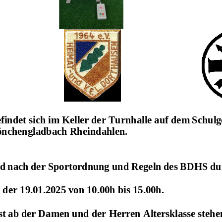
findet
sich
im
Keller
der
Turnhalle
auf
dem
Schulg
önchengladbach Rheindahlen.
rd
nach
der
Sportord
n
ung
und
Regeln
des
BDHS
du
 der
19
.01.202
5
von 10.00h bis 1
5
.00h.
st
ab
der
Damen
und
der
Herren
Altersklasse
stehe