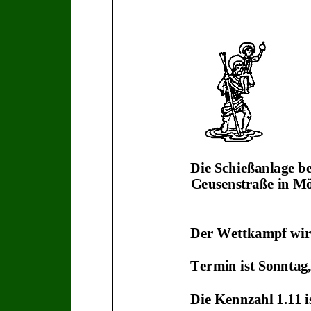
Die
Schießanlage
be
Geusenstraße in M
Der
Wettkampf
wi
Termin ist Sonntag,
Die
Kennzahl
1
.11
i