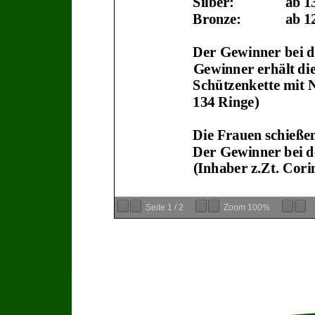
Silber:
ab
1
Bronze:
ab
1
Der Gewinner bei d
Gewinner
erhält
di
Schützenkette
mit 
1
34
Ringe
)
Die
Frauen
schieße
Der
Gewinner
bei
d
(Inhaber z.Zt.
Cori
Seite
1
/
2
Zoom
100%
Beim Meyton
Messv
Abstand
zwischen
Millimetern. Je klei
Mittelpunkt der Sch