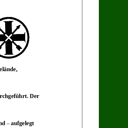
elände,
rchgeführt. Der
nd
–
aufgelegt