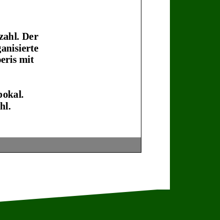
zahl. Der
anisierte
eris
mit
pok
al.
hl.
r Teiler ist der
edrückt
in 100stel
r Treffer am
mit nicht mehr.