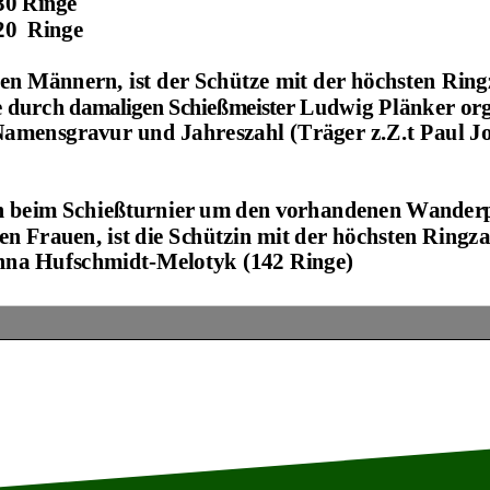
30
Ringe
20
Ringe
en Männern, ist der Schütze mit der höchsten Ring
e
durch
damaligen Schießmeister
Ludwig
Plänker
org
Namensgravur und Jahreszahl (Träger z.Z.t
Paul Jo
n
beim
Schießturnier
um
den
vorhandenen
Wander
en
Frauen,
ist
die
Schützin
mit
der
höchsten
Ringza
nna Hufschmidt
-
Melotyk
(
1
42
Ringe
)
erfahren wird elektronisch in Teilern gewertet.
De
dem
Mittelpunkt
der
Scheibe
und
dem
Treffer
ausg
ner der Teiler eines Treffers ist, desto näher ist de
eibe. Mögliche Ringgleichheit wie früher gibt es so