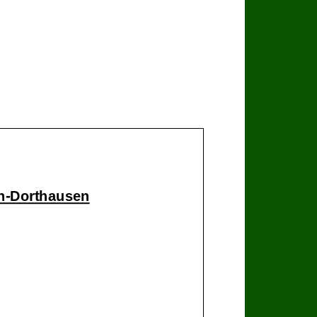
h
-
Dorthausen