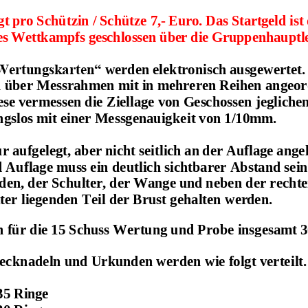
gt
pro
Schützin
/
Schütze
7,
-
Euro.
Das Startgeld is
es Wettkampfs
geschlossen über die Gruppenhauptl
Wertungskarten“
werden
elektronisch
ausgewertet.
 über
Messrahmen
mit in mehreren Reihen angeo
iese vermessen die Ziellage von Geschossen jegliche
gslos mit einer Messgenauigkeit von 1/10mm.
ur
aufgelegt,
aber
nicht
seitlich
an
der
Auflage
ange
Auflage muss ein deutlich sichtbarer Abstand sein
den,
der
Schulter,
der
Wange
und
neben
der rechte
er liegenden Teil der Brust gehalten
werden.
 für die 15 Schuss Wertung und Probe insgesamt 30
ecknadeln und Urkunden werden wie folgt verteilt.
35
Ringe