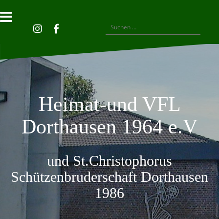
Skip
to
content
Suchen
Privatsphäre-
Historie
Einwilligungen
nach:
Instagram
Facebook
Einstellungen
der
widerrufen
ändern
Privatsphäre-
Einstellungen
Heimat-und VFL
Dorthausen 1964 e.V
und St.Christophorus
Schützenbruderschaft Dorthausen
1986